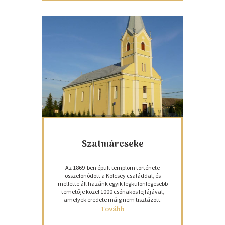
Szatmárcseke
Az 1869-ben épült templom története
összefonódott a Kölcsey családdal, és
mellette áll hazánk egyik legkülönlegesebb
temetője közel 1000 csónakos fejfájával,
amelyek eredete máig nem tisztázott.
Tovább