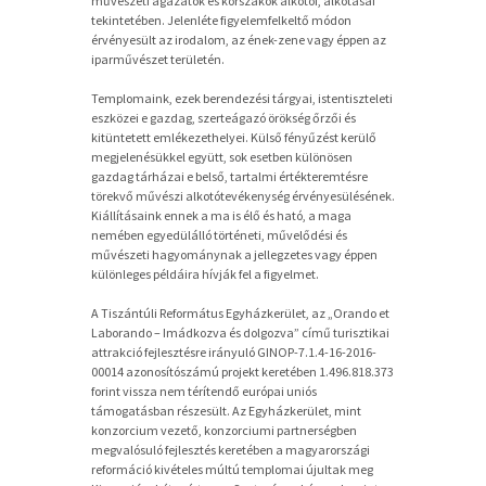
művészeti ágazatok és korszakok alkotói, alkotásai
tekintetében. Jelenléte figyelemfelkeltő módon
érvényesült az irodalom, az ének-zene vagy éppen az
iparművészet területén.
Templomaink, ezek berendezési tárgyai, istentiszteleti
eszközei e gazdag, szerteágazó örökség őrzői és
kitüntetett emlékezethelyei. Külső fényűzést kerülő
megjelenésükkel együtt, sok esetben különösen
gazdag tárházai e belső, tartalmi értékteremtésre
törekvő művészi alkotótevékenység érvényesülésének.
Kiállításaink ennek a ma is élő és ható, a maga
nemében egyedülálló történeti, művelődési és
művészeti hagyománynak a jellegzetes vagy éppen
különleges példáira hívják fel a figyelmet.
A Tiszántúli Református Egyházkerület, az „Orando et
Laborando – Imádkozva és dolgozva” című turisztikai
attrakció fejlesztésre irányuló GINOP-7.1.4-16-2016-
00014 azonosítószámú projekt keretében 1.496.818.373
forint vissza nem térítendő európai uniós
támogatásban részesült. Az Egyházkerület, mint
konzorcium vezető, konzorciumi partnerségben
megvalósuló fejlesztés keretében a magyarországi
reformáció kivételes múltú templomai újultak meg