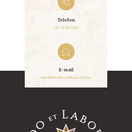
Telefon
+36 70
4579367
E-mail
info@hitvallasesalkotas.ttre.hu