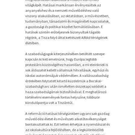
világképét. Hatásai markánsan érvényesültek az
anyanyelvhez és a nemzeti művelődéshez való
viszony alakulásában, az oktatásban, a művészetben,
tudományban, társadalmi és magánéleti kapcsolatok,
a gazdasági és politikai közélet formálódásában. E
hatások szintén erőteljesnek bizonyultak tágabb
régiónk, a Tisza folyó által kettészelt Alföld térségének
életében.
A szabadságjogok kiterjesztésében betöltött szerepe
kapcsán ki kell emelnünk, hogy Európa legtöbb
protestáns közösségéhez hasonlóan, a mi eleinknek is
sok áldozatot kellett vállalniuk hitvallásuk, egyházi és
iskolai autonómiájuk védelmében. A vallásszabadság
érdekében folytatott kitartó küzdelmük a Bocskai-
szabadságharc után ismételten összekapcsolódott a
haza szabadságának biztosításával. E meghatározó
történelmi események fontos helyszíne, többször
kiindulópontja volt a Tiszántúl.
A reformáció hatásai térségünkben ugyancsak gazdag
művelődési életet és művészeti alkotótevékenységet
bontakoztattak ki. Ezt tetten érhetjük a nyomdászat és
az iskolakultúra fejlődésében, de a legkülönbözőbb