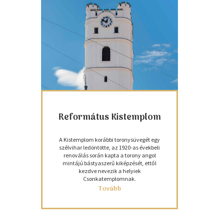
Református Kistemplom
A Kistemplom korábbi toronysüvegét egy
szélvihar ledöntötte, az 1920-as évekbeli
renoválás során kapta a torony angol
mintájú bástyaszerű kiképzését, ettől
kezdve nevezik a helyiek
Csonkatemplomnak.
Tovább