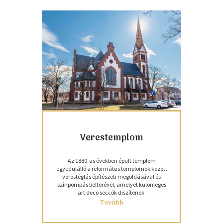
Verestemplom
Az 1880-as években épült templom
egyedülálló a református templomok között
vöröstéglás építészeti megoldásával és
színpompás belterével, amelyet különleges
art deco seccók diszítenek.
Tovább