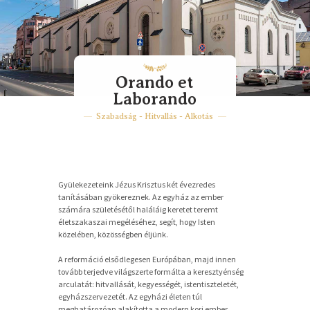
Orando et
Laborando
Szabadság - Hitvallás - Alkotás
Gyülekezeteink Jézus Krisztus két évezredes
tanításában gyökereznek. Az egyház az ember
számára születésétől haláláig keretet teremt
életszakaszai megéléséhez, segít, hogy Isten
közelében, közösségben éljünk.
A reformáció elsődlegesen Európában, majd innen
tovább terjedve világszerte formálta a keresztyénség
arculatát: hitvallását, kegyességét, istentiszteletét,
egyházszervezetét. Az egyházi életen túl
meghatározóan alakította a modern kori ember