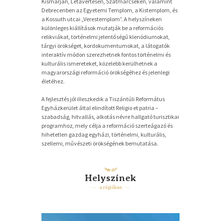
Kismarján, Létavértesen, Szatmárcsekén, valamint
Debrecenben az Egyetemi Templom, a Kistemplom, és
a Kossuth utcai „Verestemplom”. A helyszíneken
különleges kiállítások mutatják be a reformációs
relikviákat, történelmi jelentőségű klenódiumokat,
tárgyi örökséget, kordokumentumokat, a látogatók
interaktív módon szerezhetnek fontos történelmi és
kulturális ismereteket, közelebb kerülhetnek a
magyarországi reformáció örökségéhez és jelenlegi
életéhez.
A fejlesztés jól illeszkedik a Tiszántúli Református
Egyházkerület által elindított Religio et patria –
szabadság, hitvallás, alkotás névre hallgató turisztikai
programhoz, mely célja a reformáció szerteágazó és
hihetetlen gazdag egyházi, történelmi, kulturális,
szellemi, művészeti örökségének bemutatása.
Helyszínek
a régióban