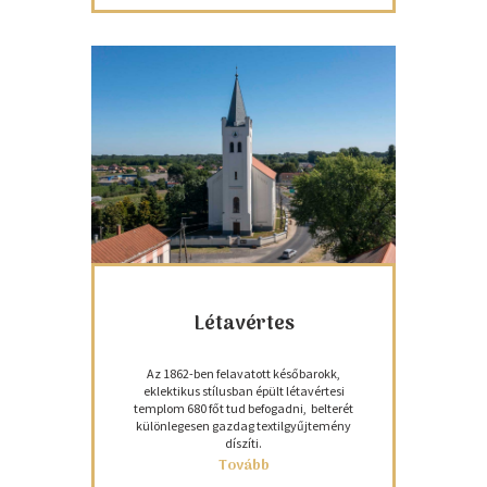
Létavértes
Az 1862-ben felavatott későbarokk,
eklektikus stílusban épült létavértesi
templom 680 főt tud befogadni, belterét
különlegesen gazdag textilgyűjtemény
díszíti.
Tovább