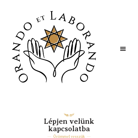
Lépjen velünk
kapcsolatba
Örömmel vesszük