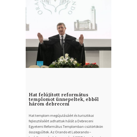
Hat felújított református
templomot ünnepeltek, ebből
három debreceni
Hat templom megújulásáért és turisztikai
fejlesztéséért adhattak hálát a Debreceni
Egyetemi Református Templomban csütörtökön
összegyűltek. Az Orando et Laborando –