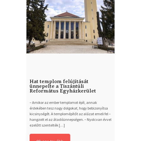
Hat templom felújítását
ünnepelte a Tiszántúli
Református Egyházkerület
– Amikor az ember templomot épít, annak
érdekében tesz nagy dolgokat, hogy bebizonyítsa
kicsinységét. A templomépítőt az alázat emeli fel –
hangzott el az átadóünnepségen. – Nyolcvan évvel
ezelőtt szentelték […]