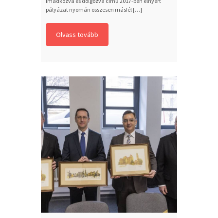
Imádkozva és dolgozva című 2017-ben elnyert
pályázat nyomán összesen másfél […]
Olvass tovább