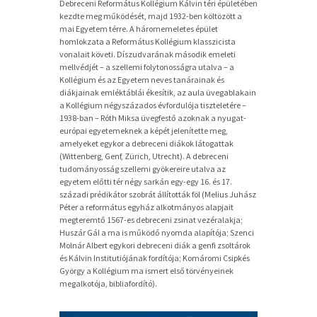
Debreceni Református Kollégium Kálvin téri épületében
kezdte meg működését, majd 1932-ben költözött a
mai Egyetem térre. A háromemeletes épület
homlokzata a Református Kollégium klasszicista
vonalait követi. Díszudvarának második emeleti
mellvédjét – a szellemi folytonosságra utalva – a
Kollégium és az Egyetem neves tanárainak és
diákjainak emléktáblái ékesítik, az aula üvegablakain
a Kollégium négyszázados évfordulója tiszteletére –
1938-ban – Róth Miksa üvegfestő azoknak a nyugat-
európai egyetemeknek a képét jelenítette meg,
amelyeket egykor a debreceni diákok látogattak
(Wittenberg, Genf, Zürich, Utrecht). A debreceni
tudományosság szellemi gyökereire utalva az
egyetem előtti tér négy sarkán egy-egy 16. és 17.
századi prédikátor szobrát állították föl (Melius Juhász
Péter a református egyház alkotmányos alapjait
megteremtő 1567-es debreceni zsinat vezéralakja;
Huszár Gál a ma is működő nyomda alapítója; Szenci
Molnár Albert egykori debreceni diák a genfi zsoltárok
és Kálvin Institutiójának fordítója; Komáromi Csipkés
György a Kollégium ma ismert első törvényeinek
megalkotója, bibliafordító).