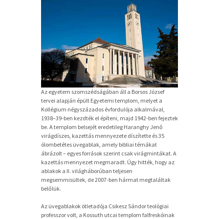
Az egyetem szomszédságában áll a Borsos József
tervei alapján épült Egyetemi templom, melyet a
Kollégium négyszázados évfordulója alkalmával,
1938–39-ben kezdték el építeni, majd 1942-ben fejeztek
be. A templom belsejét eredetileg Haranghy Jenő
virágdíszes, kazettás mennyezete díszítette és 35
ólombetétes üvegablak, amely bibliai témákat
ábrázolt – egyes források szerint csak virágmintákat. A
kazettás mennyezet megmaradt. Úgy hitték, hogy az
ablakok a II. világháborúban teljesen
megsemmisültek, de 2007-ben hármat megtaláltak
belőlük.
Az üvegablakok ötletadója Csikesz Sándor teológiai
professzor volt, a Kossuth utcai templom falfreskóinak