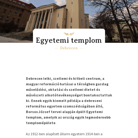
Egyetemi templom
Debrecen
Debrecen lelki, szellemi és hitbeli centrum, a
magyar reformáció hatásai a térségben gazdag
művelődési, oktatási és szellemi életet és
művészeti alkotótevékenységet bontakoztattak
ki.
Ennek egyik kiemelt példája a debreceni
református egyetem szomszédságában álló,
Borsos József tervei alapján épült Egyetemi
templom, amelyik az ország egyik legmodernebb
templomépülete
.
Az 1912-ben alapított állami egyetem 1914-ben a