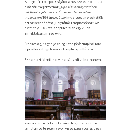
Balogh Péter püspök szájából a nevezetes mondat, a
császári megbízottnak „
A gyűlést a király nevében
betiltom” kijelentésére: Én pedig Isten nevében
megnyitom!
Történetét áttekintve joggal nevezhetjük
ezt az Istenházát a „Helytállás templomának”. Az
eseményt 1925 óta az épület falán egy külön
emléktábla is megörökíti.
Érdekesség, hogy a jelenlegi utca járószintjénél több
lépcsőfokkal lejjebb van a templom padlózata.
Ez nem
azt jelenti, hogy megsüllyedt volna, hanem a
környezete töltődött fel a város fejlődése során. A
templom története nagyon viszontagságos: alig egy