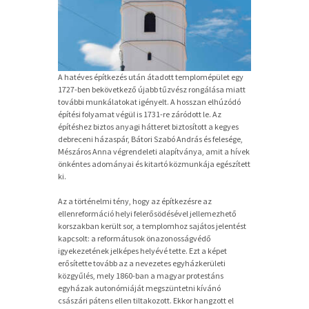
A hatéves építkezés után át
adott templomépület egy
1727-ben bekövetkező újabb tűzvész rongálása miatt
további munkálatokat igényelt. A hosszan elhúzódó
építési folyamat végül is 1731-re záródott le. Az
építéshez biztos anyagi hátteret biztosított a kegyes
debreceni házaspár, Bátori Szabó András és felesége,
Mészáros Anna végrendeleti alapítványa, amit a hívek
önkéntes adományai és kitartó közmunkája egészített
ki.
Az a történelmi tény, hogy az
építkezésre az
ellenreformáció helyi felerősödésével
jellemezhető
korszakban került sor, a templomhoz sajátos jelentést
kapcsolt: a reformátusok önazonosságvédő
igyekezetének jelképes helyévé tette. Ezt a képet
erősítette tovább az a nevezetes egyházkerületi
közgyűlés, mely 1860-ban a magyar protestáns
egyházak autonómiáját megszüntetni kívánó
császári pátens ellen tiltakozott. Ekkor hangzott el