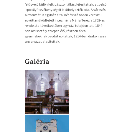
felügyelő külön lelkipásztori állást létesítettek, a „belső
ispotály” tevékenységeit is áthelyezték oda. A város és
a református egyház által két évszázadon keresztül
együtt működtetett intézmény Mária Terézia 1752-es
rendelete következtében egyházi tulajdon lett. 1844-
ben az Ispotály-telepen élő, részben árva
gyermekeknek óvodát építettek, 1914-ben diakonissza
anyaházat alapítottak.
Galéria