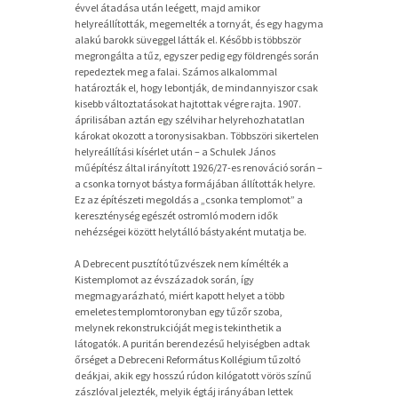
évvel átadása után leégett, majd amikor
helyreállították, megemelték a tornyát, és egy hagyma
alakú barokk süveggel látták el. Később is többször
megrongálta a tűz, egyszer pedig egy földrengés során
repedeztek meg a falai. Számos alkalommal
határozták el, hogy lebontják, de mindannyiszor csak
kisebb változtatásokat hajtottak végre rajta. 1907.
áprilisában aztán egy szélvihar helyrehozhatatlan
károkat okozott a toronysisakban. Többszöri sikertelen
helyreállítási kísérlet után – a Schulek János
műépítész által irányított 1926/27-es renováció során –
a csonka tornyot bástya formájában állították helyre.
Ez az építészeti megoldás a „csonka templomot” a
kereszténység egészét ostromló modern idők
nehézségei között helytálló bástyaként mutatja be.
A Debrecent pusztító tűzvészek nem kímélték a
Kistemplomot az évszázadok során, így
megmagyarázható, miért kapott helyet a több
emeletes templomtoronyban egy tűzőr szoba,
melynek rekonstrukcióját meg is tekinthetik a
látogatók. A puritán berendezésű helyiségben adtak
őrséget a Debreceni Református Kollégium tűzoltó
deákjai, akik egy hosszú rúdon kilógatott vörös színű
zászlóval jelezték, melyik égtáj irányában lettek