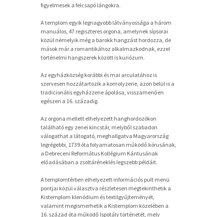
figyelmesek a felcsapó lángokra.
A templom egyik legnagyobb látványossága a három
manuálos, 47 regiszteres orgona, amelynek sípsorai
közül némelyik még a barokk hangzást hordozza, de
mások már a romantikához alkalmazkodnak, ezzel
történelmi hangszerek között is kuriózum.
Az egyházközség korábbi és mai arculatához is
szervesen hozzátartozik a komolyzene, azon belül is a
tradicionális egyházzene ápolása, visszamenően
egészen a 16. századig.
Az orgona mellett elhelyezett hanghordozókon
található egy zenei kincstár, melyből szabadon
válogathat a látogató, meghallgatva Magyarország
legrégebbi, 1739 óta folyamatosan működő kórusának,
a Debreceni Református Kollégium Kántusának
előadásában a zsoltáréneklés legszebb példáit.
A templomtérben elhelyezett információs pult menü
pontjai közül választva részletesen megtekinthetik a
Kistemplom klenódium és textilgyűjteményét,
valamint megismerhetik a Kistemplom közelében a
16. század óta működő Ispotály történetét, mely