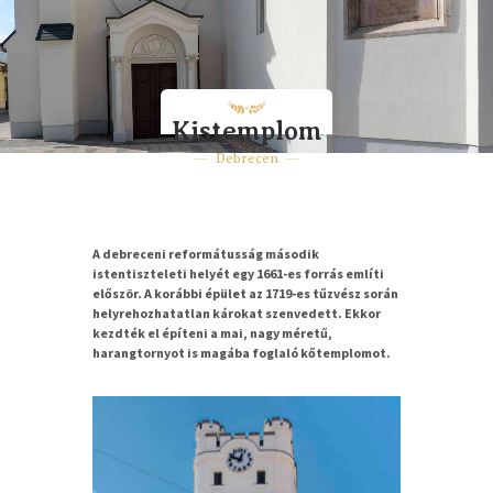
Kistemplom
Debrecen
A debreceni reformátusság második
istentiszteleti helyét egy 1661-es forrás említi
először. A korábbi épület az 1719-es tűzvész során
helyrehozhatatlan károkat szenvedett. Ekkor
kezdték el építeni a mai, nagy méretű,
harangtornyot is magába foglaló kőtemplomot.