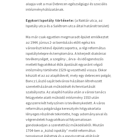
alapja volt a mai Debrecen egészségügyi és szociális
intézményhálózatának.
Egykori Ispotály története:
(a Raktár utca, az
Ispotály utca és a Salétrom utca által határolt terület)
Ma már csak egyetlen megmaradt épület emlékeztet
az 1944. június 2-ai bombázás előtt egész kis
városrészt kitevő épületcsoportra, a régi református
ispotálytelepre és templomára. A kiterjedt diakóniai
tevékenységet, a szegény-, árva- és idősgondozás
mellett fogyatékkal élők ápolását egyaránt végző
intézmény története 1529-ig vezethető vissza. Ekkor
készült el az az alapítólevél, mely egy debreceni polgár,
Boncz László saját belvárosi házában létrehozott
szeretetházának működését és fenntartását
szabályozta. Az alapító halála után a városi tanács
felügyelete alatt működő intézmény 1553 után
egyszerre két helyszínen is tevékenykedett. A város
református polgársága keresztyén hitgyakorlata
lényeges részének tekintette, hogy adományaival és
végrendeleti hagyatékaival folyamatosan
gondoskodjon a szeretetház működéséről. Miután
1704-ben a „külső ispotály” mellé református
templomot építettek és a gondozottak ellátását