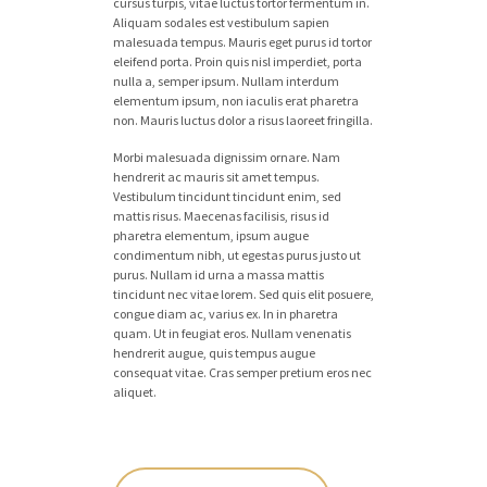
cursus turpis, vitae luctus tortor fermentum in.
Aliquam sodales est vestibulum sapien
malesuada tempus. Mauris eget purus id tortor
eleifend porta. Proin quis nisl imperdiet, porta
nulla a, semper ipsum. Nullam interdum
elementum ipsum, non iaculis erat pharetra
non. Mauris luctus dolor a risus laoreet fringilla.
Morbi malesuada dignissim ornare. Nam
hendrerit ac mauris sit amet tempus.
Vestibulum tincidunt tincidunt enim, sed
mattis risus. Maecenas facilisis, risus id
pharetra elementum, ipsum augue
condimentum nibh, ut egestas purus justo ut
purus. Nullam id urna a massa mattis
tincidunt nec vitae lorem. Sed quis elit posuere,
congue diam ac, varius ex. In in pharetra
quam. Ut in feugiat eros. Nullam venenatis
hendrerit augue, quis tempus augue
consequat vitae. Cras semper pretium eros nec
aliquet.