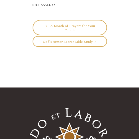
0 800 555 66 77
A Month of Prayers for Your
Church
God’s Armor Bearer Bible Study