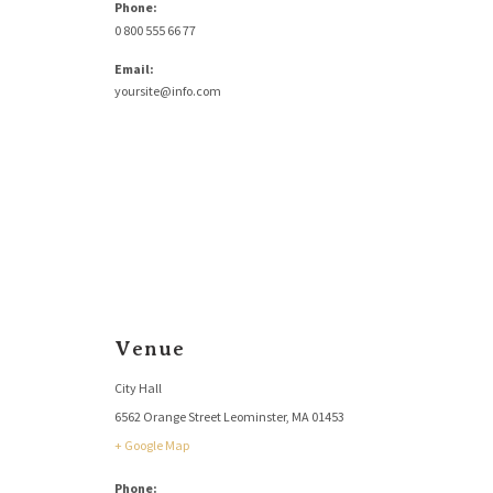
Phone:
0 800 555 66 77
Email:
yoursite@info.com
Venue
City Hall
6562 Orange Street Leominster, MA 01453
+ Google Map
Phone: