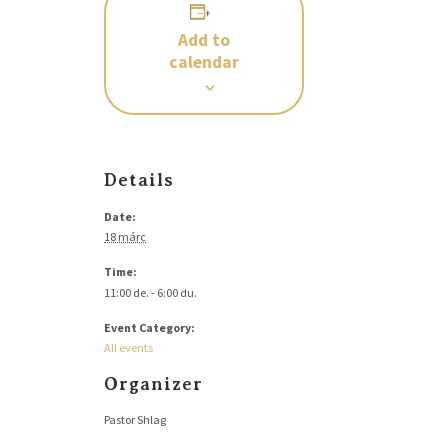
Add to
calendar
Details
Date:
18 márc
Time:
11:00 de. - 6:00 du.
Event Category:
All events
Organizer
Pastor Shlag