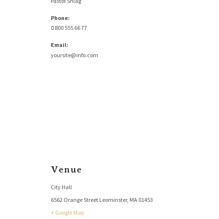
Pastor Shlag
Phone:
0 800 555 66 77
Email:
yoursite@info.com
Venue
City Hall
6562 Orange Street Leominster, MA 01453
+ Google Map