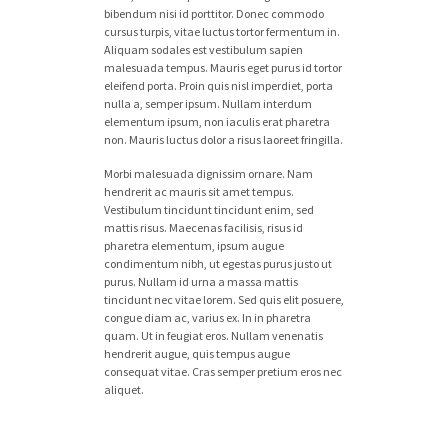
bibendum nisi id porttitor. Donec commodo
cursus turpis, vitae luctus tortor fermentum in.
Aliquam sodales est vestibulum sapien
malesuada tempus. Mauris eget purus id tortor
eleifend porta. Proin quis nisl imperdiet, porta
nulla a, semper ipsum. Nullam interdum
elementum ipsum, non iaculis erat pharetra
non. Mauris luctus dolor a risus laoreet fringilla.
Morbi malesuada dignissim ornare. Nam
hendrerit ac mauris sit amet tempus.
Vestibulum tincidunt tincidunt enim, sed
mattis risus. Maecenas facilisis, risus id
pharetra elementum, ipsum augue
condimentum nibh, ut egestas purus justo ut
purus. Nullam id urna a massa mattis
tincidunt nec vitae lorem. Sed quis elit posuere,
congue diam ac, varius ex. In in pharetra
quam. Ut in feugiat eros. Nullam venenatis
hendrerit augue, quis tempus augue
consequat vitae. Cras semper pretium eros nec
aliquet.