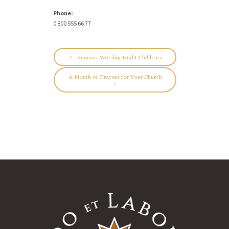
Phone:
0 800 555 66 77
Summer Worship Night Childcare
A Month of Prayers for Your Church