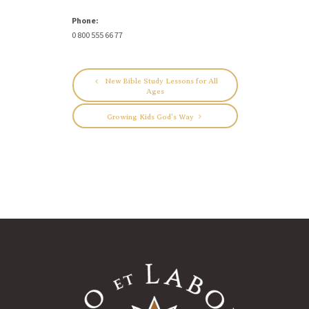
Phone:
0 800 555 66 77
New Bible Study Lessons for All
Ages
Growing Kids God’s Way