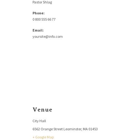
Pastor Shlag
Phone:
0 800 555 66 77
Email:
yoursite@info.com
Venue
City Hall
6562 Orange Street Leominster, MA 01453
+ Google Map