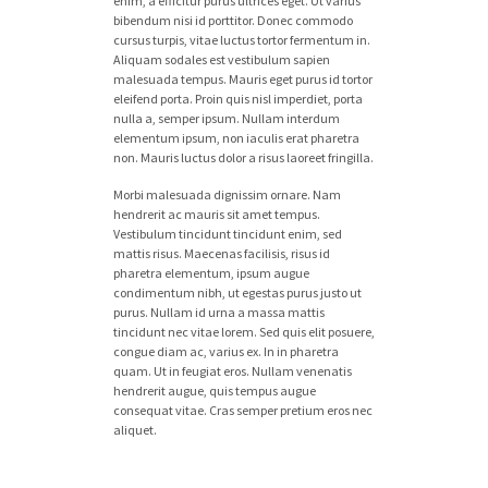
enim, a efficitur purus ultrices eget. Ut varius
bibendum nisi id porttitor. Donec commodo
cursus turpis, vitae luctus tortor fermentum in.
Aliquam sodales est vestibulum sapien
malesuada tempus. Mauris eget purus id tortor
eleifend porta. Proin quis nisl imperdiet, porta
nulla a, semper ipsum. Nullam interdum
elementum ipsum, non iaculis erat pharetra
non. Mauris luctus dolor a risus laoreet fringilla.
Morbi malesuada dignissim ornare. Nam
hendrerit ac mauris sit amet tempus.
Vestibulum tincidunt tincidunt enim, sed
mattis risus. Maecenas facilisis, risus id
pharetra elementum, ipsum augue
condimentum nibh, ut egestas purus justo ut
purus. Nullam id urna a massa mattis
tincidunt nec vitae lorem. Sed quis elit posuere,
congue diam ac, varius ex. In in pharetra
quam. Ut in feugiat eros. Nullam venenatis
hendrerit augue, quis tempus augue
consequat vitae. Cras semper pretium eros nec
aliquet.